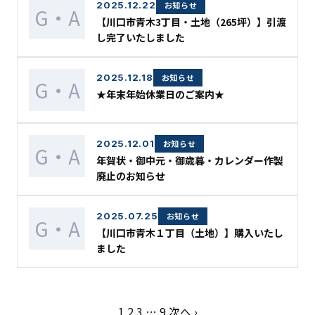
2025.12.22
お知らせ
G・A
【川口市青木3丁目・土地（265坪）】引渡
し完了いたしました
2025.12.18
お知らせ
G・A
★年末年始休業日のご案内★
2025.12.01
お知らせ
G・A
年賀状・御中元・御歳暮・カレンダー作製
廃止のお知らせ
2025.07.25
お知らせ
G・A
【川口市青木１丁目（土地）】購入いたし
ました
1
2
3
…
9
次へ ›