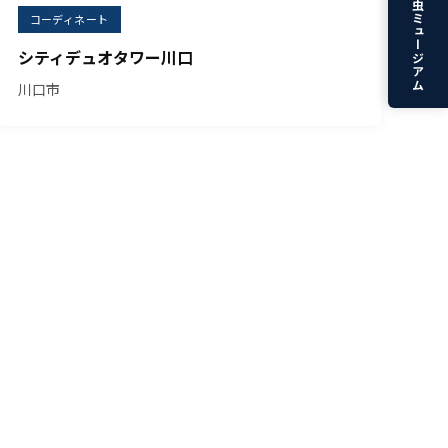
てんとう虫ミュージアム
コーディネート
シティデュオタワー川口
川口市